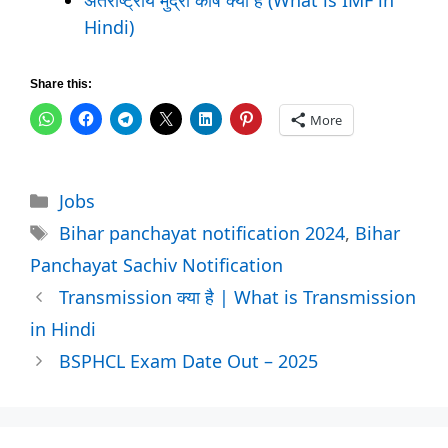
अंतर्राष्ट्रीय मुद्रा कोष क्या हैं (What is IMF in
Hindi)
Share this:
More
Categories
Jobs
Tags
Bihar panchayat notification 2024
,
Bihar
Panchayat Sachiv Notification
Transmission क्या है | What is Transmission
in Hindi
BSPHCL Exam Date Out – 2025