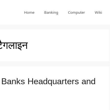
Home
Banking
Computer
Wiki
टैगलाइन
रे | Banks Headquarters and