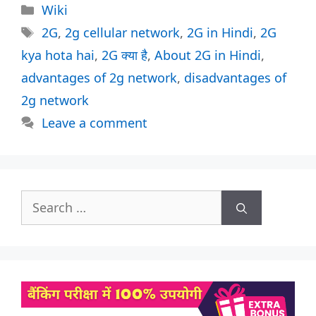
Categories
Wiki
Tags
2G
,
2g cellular network
,
2G in Hindi
,
2G
kya hota hai
,
2G क्या है
,
About 2G in Hindi
,
advantages of 2g network
,
disadvantages of
2g network
Leave a comment
Search
for: