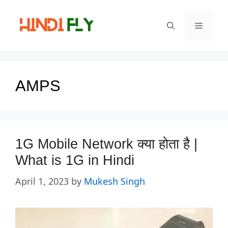
Skip
to
Menu
content
AMPS
1G Mobile Network क्या होता है |
What is 1G in Hindi
April 1, 2023
by
Mukesh Singh