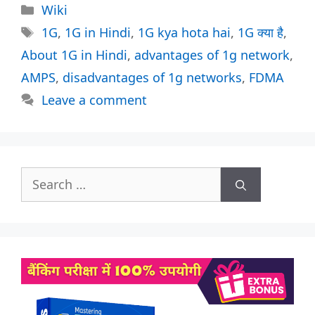
Categories
Wiki
Tags
1G
,
1G in Hindi
,
1G kya hota hai
,
1G क्या है
,
About 1G in Hindi
,
advantages of 1g network
,
AMPS
,
disadvantages of 1g networks
,
FDMA
Leave a comment
Search
for: