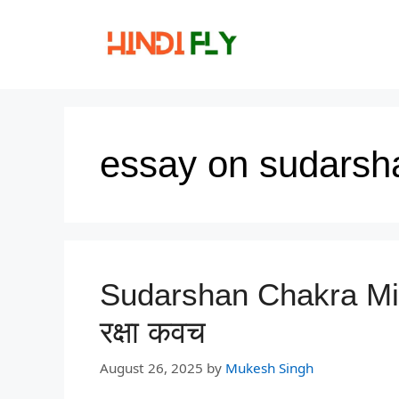
Skip
to
content
essay on sudarsh
Sudarshan Chakra Miss
रक्षा कवच
August 26, 2025
by
Mukesh Singh