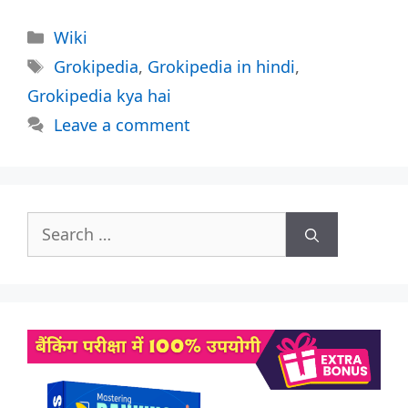
Categories
Wiki
Tags
Grokipedia
,
Grokipedia in hindi
,
Grokipedia kya hai
Leave a comment
Search
for: