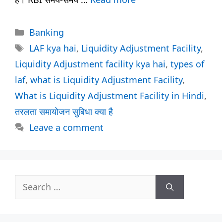
Categories
Banking
Tags
LAF kya hai
,
Liquidity Adjustment Facility
,
Liquidity Adjustment facility kya hai
,
types of
laf
,
what is Liquidity Adjustment Facility
,
What is Liquidity Adjustment Facility in Hindi
,
तरलता समायोजन सुबिधा क्या है
Leave a comment
Search
for: