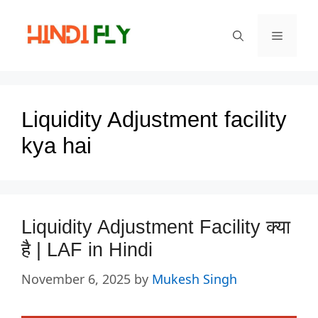
Skip
to
Menu
content
Liquidity Adjustment facility
kya hai
Liquidity Adjustment Facility क्या
है | LAF in Hindi
November 6, 2025
by
Mukesh Singh