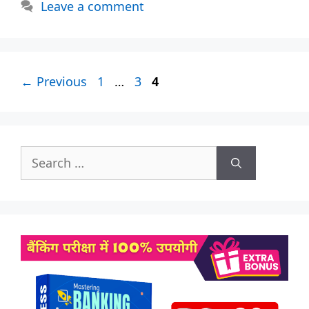
Leave a comment
Page
Page
Page
←
Previous
1
…
3
4
Search
for: