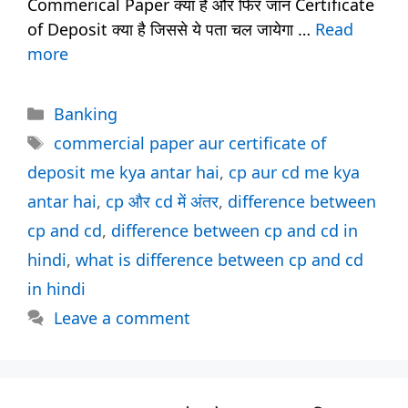
Commerical Paper क्या है और फिर जान Certificate
of Deposit क्या है जिससे ये पता चल जायेगा …
Read
more
Categories
Banking
Tags
commercial paper aur certificate of
deposit me kya antar hai
,
cp aur cd me kya
antar hai
,
cp और cd में अंतर
,
difference between
cp and cd
,
difference between cp and cd in
hindi
,
what is difference between cp and cd
in hindi
Leave a comment