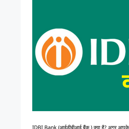
IDBI Bank (आईडीबीआई बैंक ) क्या है? अगर आपके