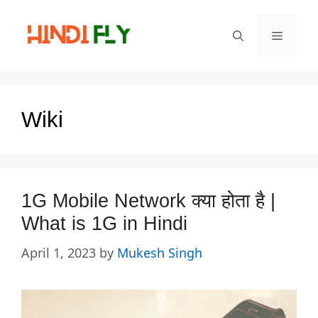
Skip
to
Menu
content
Wiki
1G Mobile Network क्या होता है |
What is 1G in Hindi
April 1, 2023
by
Mukesh Singh