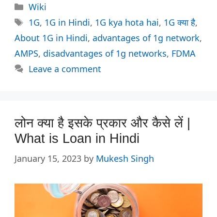
Categories
Wiki
Tags
1G
,
1G in Hindi
,
1G kya hota hai
,
1G क्या है
,
About 1G in Hindi
,
advantages of 1g network
,
AMPS
,
disadvantages of 1g networks
,
FDMA
Leave a comment
लोन क्या है इसके प्रकार और कैसे लें |
What is Loan in Hindi
January 15, 2023
by
Mukesh Singh